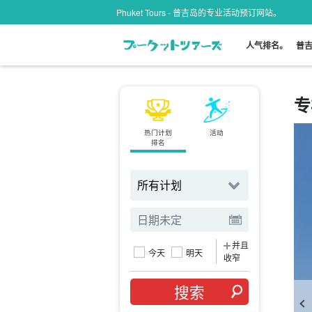
Phuket Tours - 普吉岛的专业活动预订网站。
人气排名。
普
专
热门计划
活动
地区
排名
搜索自
并且
今天
明天
收窄