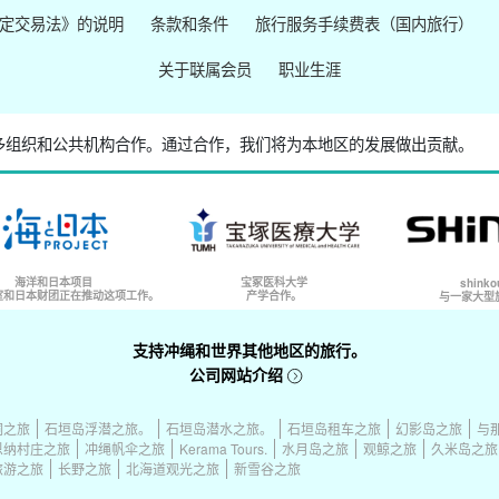
定交易法》的说明
条款和条件
旅行服务手续费表（国内旅行）
关于联属会员
职业生涯
多组织和公共机构合作。
通过合作，我们将为本地区的发展做出贡献。
海洋和日本项目
宝冢医科大学
shinkou
室和日本财团正在推动这项工作。
产学合作。
与一家大型
支持冲绳和世界其他地区的旅行。
公司网站介绍
洞之旅
石垣岛浮潜之旅。
石垣岛潜水之旅。
石垣岛租车之旅
幻影岛之旅
与
恩纳村庄之旅
冲绳帆伞之旅
Kerama Tours.
水月岛之旅
观鲸之旅
久米岛之旅
旅游之旅
长野之旅
北海道观光之旅
新雪谷之旅