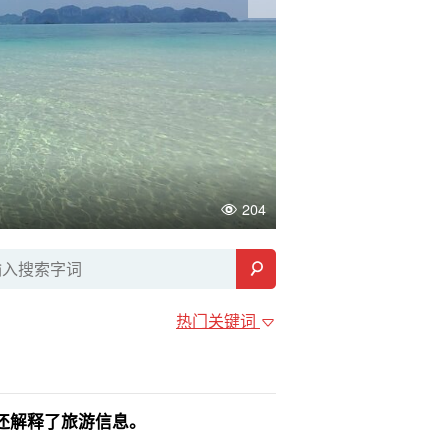
。
普吉岛最佳海滩排名
204
热门关键词
？还解释了旅游信息。