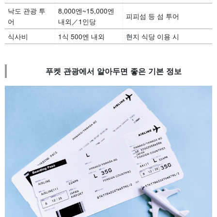
낙도 관광 투
8,000엔~15,000엔
피피섬 등 섬 투어
어
내외／1인당
식사비
1식 500엔 내외
현지 식당 이용 시
푸켓 관광에서 알아두면 좋은 기본 정보