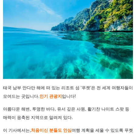
3.7.
빅 부다
3.8.
푸켓 타운
3.9.
프론탑 곶
3.10.
팡가만
4.
푸켓 관광의 숨은 명소 특집
4.1.
나얀 비치
4.2.
라와이 비치
4.3.
푸켓 올드타운
5.
푸켓 관광 모델 코스
5.1.
2박 3일 모델 코스
5.2.
3박 4일 모델 코스
6.
아이와 함께 즐기는 푸켓 관광 가이드
6.1.
아이와 함께 가기 좋은 해변과 호텔 지역
태국 남부 안다만 해에 떠 있는 리조트 섬 '푸켓'은 전 세계 여행자들이
6.2.
아이와 함께 여행할 때 주의해야 할 점
모여드는 곳입니다.
인기 관광지
입니다!
7.
푸켓 관광 투어를 선택하는 방법과 인기 플랜
7.1.
인기 아일랜드 호핑 투어 비교
아름다운 해변, 투명한 바다, 유서 깊은 사원, 활기찬 나이트 스팟 등
7.2.
현지 출발 옵션 투어 예약 요령
매력이 응축된 지역으로 알려져 있다.
8.
푸켓 관광 자주 묻는 질문(FAQ)
9.
요약
이 기사에서는,
처음이신 분들도 안심
여행 계획을 세울 수 있도록 푸켓