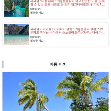
피피섬 / 대형 페리 / 1일] 흔들림이 적고 편안한 이동! 선택
할 수 있는 골드 시트로 한 단계 업그레이드된 배 여행♪ 스
노클링&뷔페 점심 포함(No.v-2)
開始時間:
필요한 시간:
피피섬 + 카이섬 / 마야베이 상륙 / 1일] 동경의 절경으로!
투명도 뛰어난 바다에서 스노클링 만끽♪GoPro 대여 가능
& 공항 송영 가능＜스피드보트／일본어or영어／중식 포
開始時間:
함＞（No.v-1）（No.v-2-1
필요한 시간:
빠통 비치