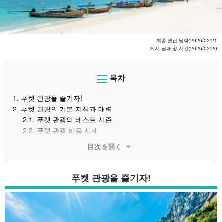
최종 편집 날짜;
2026/02/21
게시 날짜 및 시간;
2026/02/20
목차
1.
푸켓 관광을 즐기자!
2.
푸켓 관광의 기본 지식과 매력
2.1.
푸켓 관광의 베스트 시즌
2.2.
푸켓 관광 비용 시세
2.3.
푸켓 관광에서 알아두면 좋은 기본 정보
目次を開く
3.
푸켓 관광지 랭킹 TOP10
3.1.
빠통 비치
3.2.
카론 비치
푸켓 관광을 즐기자!
3.3.
방글라 거리
3.4.
왓 찰롱
3.5.
피피섬
3.6.
코랄 아일랜드