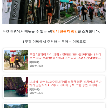
푸켓 관광에서 빼놓을 수 없는 곳!
인기 관광지 랭킹
를 소개합니다.
↓푸켓 여행에서 추천하는 투어는 이쪽으로
푸켓 / 코끼리 타기 체험 + 짚라인 / 반나절] 바다를 내려다
보는 절경 트레킹! 해변에서 코끼리와 교감 & 기념촬영
OK♪ 스릴 만점 짚라인도 (No.v-3)
開始時間:
필요한 시간:
피피섬+밤부섬/소수정예/1일] 조용한 렘톤 비치에서 우아
하게 점심식사♪ 오후 마야베이 상륙 포함 성인 프리미엄
스노클링 투어 (No.v-4)
開始時間:
필요한 시간: