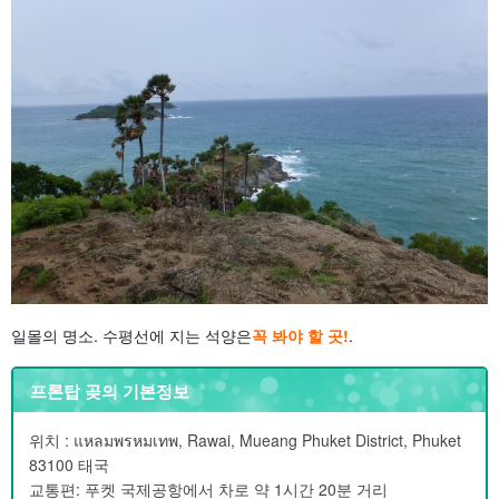
일몰의 명소. 수평선에 지는 석양은
꼭 봐야 할 곳!
.
프론탑 곶의 기본정보
위치 : แหลมพรหมเทพ, Rawai, Mueang Phuket District, Phuket
83100 태국
교통편: 푸켓 국제공항에서 차로 약 1시간 20분 거리