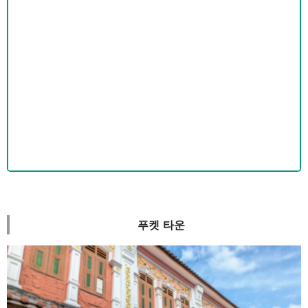
푸켓 타운