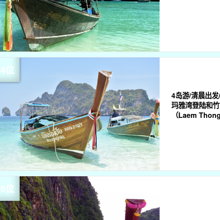
4岛游/清晨出发
玛雅湾登陆和竹