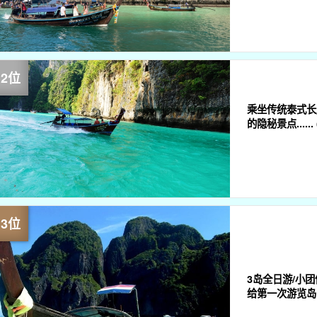
乘坐传统泰式长
3岛全日游/小