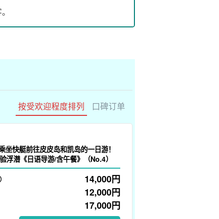
客。
按受欢迎程度排列
口碑订单
】乘坐快艇前往皮皮岛和凯岛的一日游！
验浮潜《日语导游/含午餐》（No.4）
14,000
円
）
12,000
円
17,000
円