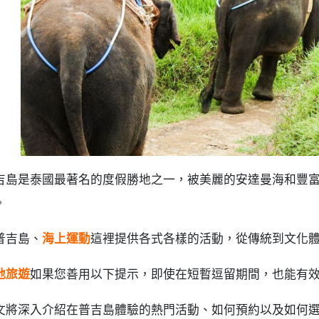
6.3.
安全措施和故障避免點
.
普吉島活動 常見問題 (FAQ)
.
摘要
吉島是泰國最著名的度假勝地之一，被美麗的安達曼海和豐
。
普吉島、
海上運動
這裡提供各式各樣的活動，從傳統到文化
地旅遊
如果您善用以下提示，即使在短暫逗留期間，也能有
文將深入介紹在普吉島體驗的熱門活動、如何預約以及如何