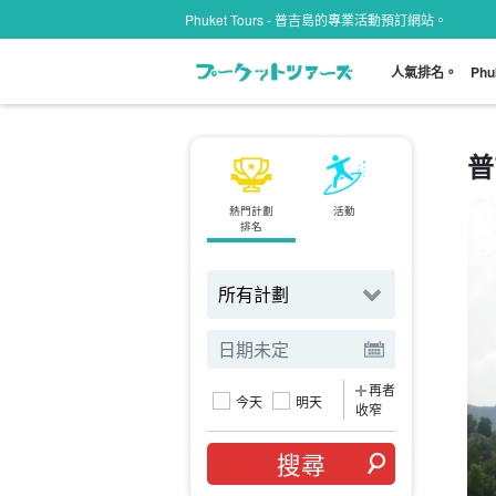
Phuket Tours - 普吉島的專業活動預訂網站。
人氣排名。
Ph
普
熱門計劃
活動
區域
排名
搜尋自
再者
今天
明天
收窄