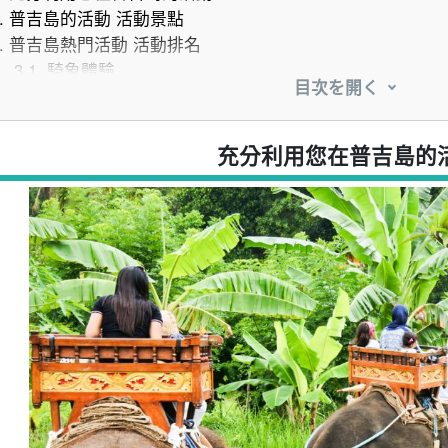
.
普吉島的活動 活動景點
.
普吉島熱門活動 活動排名
3.1.
騎象體驗
目次を開く
3.2.
遙遠跳島之旅
3.3.
浮潛與潛水之旅
3.4.
皮艇和 SUP 遊覽
充分利用您在普吉島的
3.5.
日落晚餐遊船之旅
3.6.
泰式烹飪課程和水療體驗
3.7.
ATV 越野車和滑索之旅
3.8.
夜市散步和城市觀光之旅
.
日語支援 建議參加活動之旅。
4.1.
如何尋找會說日語的活動
4.2.
日語導覽的優勢
.
如何預訂普吉島的活動
.
普吉島當地旅遊120%。 享受普吉島當地旅遊的關鍵
6.1.
最佳季節及建議服裝和個人物品
6.2.
小費、付款方式和當地禮儀